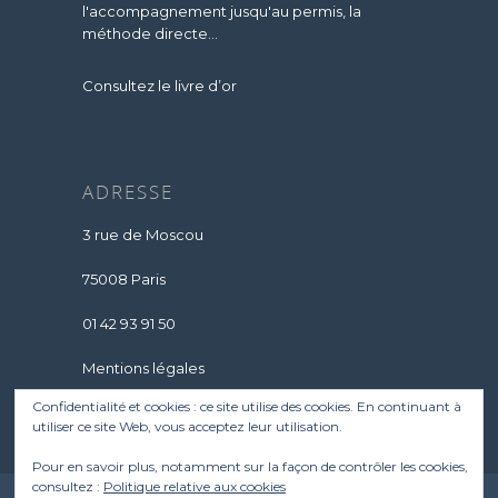
l'accompagnement jusqu'au permis, la
méthode directe...
Consultez le livre d’or
ADRESSE
3 rue de Moscou
75008 Paris
01 42 93 91 50
Mentions légales
Confidentialité et cookies : ce site utilise des cookies. En continuant à
utiliser ce site Web, vous acceptez leur utilisation.
Pour en savoir plus, notamment sur la façon de contrôler les cookies,
consultez :
Politique relative aux cookies