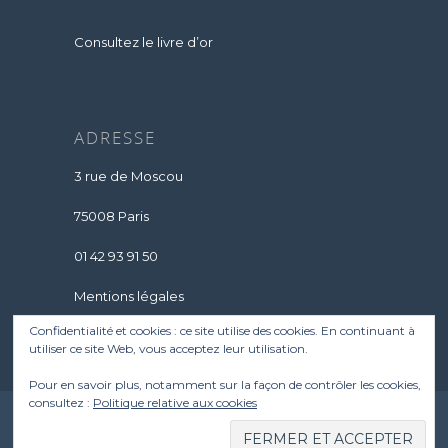
Consultez le livre d’or
ADRESSE
3 rue de Moscou
75008 Paris
01 42 93 91 50
Mentions légales
Confidentialité et cookies : ce site utilise des cookies. En continuant à
utiliser ce site Web, vous acceptez leur utilisation.
Pour en savoir plus, notamment sur la façon de contrôler les cookies,
consultez :
Politique relative aux cookies
N° Agrément : E.22.075.0024.0